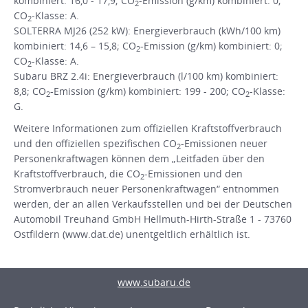
kombiniert: 16,0 - 17,9; CO
-Emission (g/km) kombiniert: 0;
2
CO
-Klasse: A.
2
SOLTERRA MJ26 (252 kW): Energieverbrauch (kWh/100 km)
kombiniert: 14,6 – 15,8; CO
-Emission (g/km) kombiniert: 0;
2
CO
-Klasse: A.
2
Subaru BRZ 2.4i: Energieverbrauch (l/100 km) kombiniert:
8,8; CO
-Emission (g/km) kombiniert: 199 - 200; CO
-Klasse:
2
2
G.
Weitere Informationen zum offiziellen Kraftstoffverbrauch
und den offiziellen spezifischen CO
-Emissionen neuer
2
Personenkraftwagen können dem „Leitfaden über den
Kraftstoffverbrauch, die CO
-Emissionen und den
2
Stromverbrauch neuer Personenkraftwagen“ entnommen
werden, der an allen Verkaufsstellen und bei der Deutschen
Automobil Treuhand GmbH Hellmuth-Hirth-Straße 1 - 73760
Ostfildern (www.dat.de) unentgeltlich erhältlich ist.
www.subaru.de