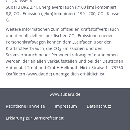
CO
-Klasse: A.
2
Subaru BRZ 2.4i: Energieverbrauch (l/100 km) kombiniert:
8,8; CO
-Emission (g/km) kombiniert: 199 - 200; CO
-Klasse:
2
2
G.
Weitere Informationen zum offiziellen Kraftstoffverbrauch
und den offiziellen spezifischen CO
-Emissionen neuer
2
Personenkraftwagen können dem „Leitfaden über den
Kraftstoffverbrauch, die CO
-Emissionen und den
2
Stromverbrauch neuer Personenkraftwagen“ entnommen
werden, der an allen Verkaufsstellen und bei der Deutschen
Automobil Treuhand GmbH Hellmuth-Hirth-Straße 1 - 73760
Ostfildern (www.dat.de) unentgeltlich erhältlich ist.
www.subaru.de
Rechtliche Hinweise
Impressum
Datenschutz
Erklärung zur Barrierefreiheit