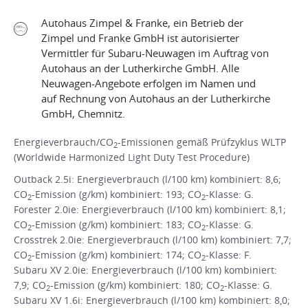
Autohaus Zimpel & Franke, ein Betrieb der
Zimpel und Franke GmbH ist autorisierter
Vermittler für Subaru-Neuwagen im Auftrag von
Autohaus an der Lutherkirche GmbH. Alle
Neuwagen-Angebote erfolgen im Namen und
auf Rechnung von Autohaus an der Lutherkirche
GmbH, Chemnitz.
Energieverbrauch/CO
-Emissionen gemäß Prüfzyklus WLTP
2
(Worldwide Harmonized Light Duty Test Procedure)
Outback 2.5i: Energieverbrauch (l/100 km) kombiniert: 8,6;
CO
-Emission (g/km) kombiniert: 193; CO
-Klasse: G.
2
2
Forester 2.0ie: Energieverbrauch (l/100 km) kombiniert: 8,1;
CO
-Emission (g/km) kombiniert: 183; CO
-Klasse: G.
2
2
Crosstrek 2.0ie: Energieverbrauch (l/100 km) kombiniert: 7,7;
CO
-Emission (g/km) kombiniert: 174; CO
-Klasse: F.
2
2
Subaru XV 2.0ie: Energieverbrauch (l/100 km) kombiniert:
7,9; CO
-Emission (g/km) kombiniert: 180; CO
-Klasse: G.
2
2
Subaru XV 1.6i: Energieverbrauch (l/100 km) kombiniert: 8,0;