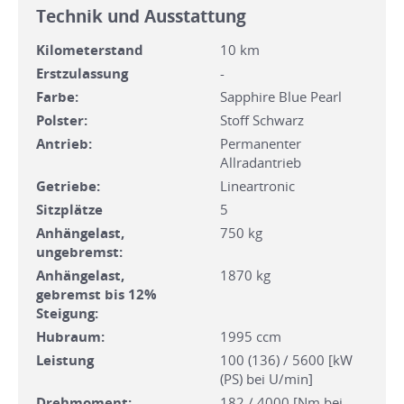
Technik und Ausstattung
Kilometerstand
10 km
Erstzulassung
-
Farbe:
Sapphire Blue Pearl
Polster:
Stoff Schwarz
Antrieb:
Permanenter
Allradantrieb
Getriebe:
Lineartronic
Sitzplätze
5
Anhängelast,
750 kg
ungebremst:
Anhängelast,
1870 kg
gebremst bis 12%
Steigung:
Hubraum:
1995 ccm
Leistung
100 (136) / 5600 [kW
(PS) bei U/min]
Drehmoment:
182 / 4000 [Nm bei