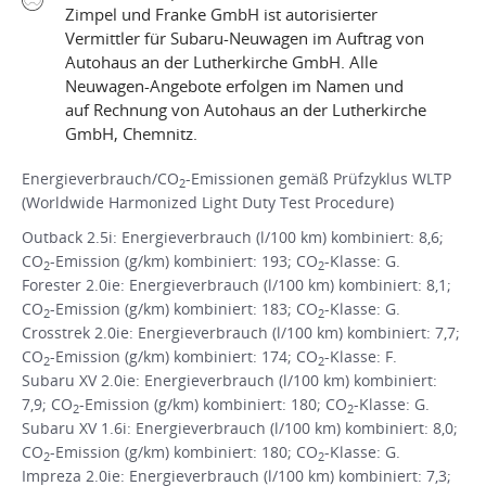
Zimpel und Franke GmbH ist autorisierter
Vermittler für Subaru-Neuwagen im Auftrag von
Autohaus an der Lutherkirche GmbH. Alle
Neuwagen-Angebote erfolgen im Namen und
auf Rechnung von Autohaus an der Lutherkirche
GmbH, Chemnitz.
Energieverbrauch/CO
-Emissionen gemäß Prüfzyklus WLTP
2
(Worldwide Harmonized Light Duty Test Procedure)
Outback 2.5i: Energieverbrauch (l/100 km) kombiniert: 8,6;
CO
-Emission (g/km) kombiniert: 193; CO
-Klasse: G.
2
2
Forester 2.0ie: Energieverbrauch (l/100 km) kombiniert: 8,1;
CO
-Emission (g/km) kombiniert: 183; CO
-Klasse: G.
2
2
Crosstrek 2.0ie: Energieverbrauch (l/100 km) kombiniert: 7,7;
CO
-Emission (g/km) kombiniert: 174; CO
-Klasse: F.
2
2
Subaru XV 2.0ie: Energieverbrauch (l/100 km) kombiniert:
7,9; CO
-Emission (g/km) kombiniert: 180; CO
-Klasse: G.
2
2
Subaru XV 1.6i: Energieverbrauch (l/100 km) kombiniert: 8,0;
CO
-Emission (g/km) kombiniert: 180; CO
-Klasse: G.
2
2
Impreza 2.0ie: Energieverbrauch (l/100 km) kombiniert: 7,3;