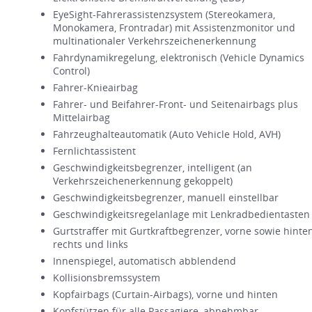
EyeSight-Fahrerassistenzsystem (Stereokamera,
Monokamera, Frontradar) mit Assistenzmonitor und
multinationaler Verkehrszeichenerkennung
Fahrdynamikregelung, elektronisch (Vehicle Dynamics
Control)
Fahrer-Knieairbag
Fahrer- und Beifahrer-Front- und Seitenairbags plus
Mittelairbag
Fahrzeughalteautomatik (Auto Vehicle Hold, AVH)
Fernlichtassistent
Geschwindigkeitsbegrenzer, intelligent (an
Verkehrszeichenerkennung gekoppelt)
Geschwindigkeitsbegrenzer, manuell einstellbar
Geschwindigkeitsregelanlage mit Lenkradbedientasten
Gurtstraffer mit Gurtkraftbegrenzer, vorne sowie hinte
rechts und links
Innenspiegel, automatisch abblendend
Kollisionsbremssystem
Kopfairbags (Curtain-Airbags), vorne und hinten
Kopfstützen für alle Passagiere, abnehmbar