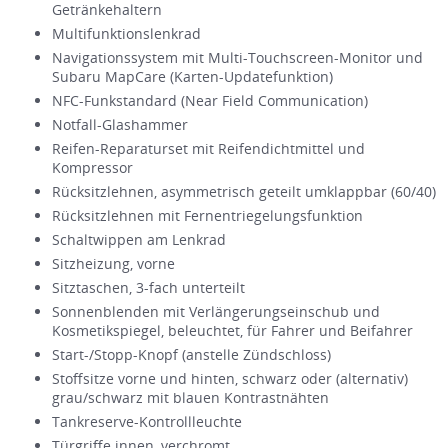
Getränkehaltern
Multifunktionslenkrad
Navigationssystem mit Multi-Touchscreen-Monitor und
Subaru MapCare (Karten-Updatefunktion)
NFC-Funkstandard (Near Field Communication)
Notfall-Glashammer
Reifen-Reparaturset mit Reifendichtmittel und
Kompressor
Rücksitzlehnen, asymmetrisch geteilt umklappbar (60/40)
Rücksitzlehnen mit Fernentriegelungsfunktion
Schaltwippen am Lenkrad
Sitzheizung, vorne
Sitztaschen, 3-fach unterteilt
Sonnenblenden mit Verlängerungseinschub und
Kosmetikspiegel, beleuchtet, für Fahrer und Beifahrer
Start-/Stopp-Knopf (anstelle Zündschloss)
Stoffsitze vorne und hinten, schwarz oder (alternativ)
grau/schwarz mit blauen Kontrastnähten
Tankreserve-Kontrollleuchte
Türgriffe innen, verchromt