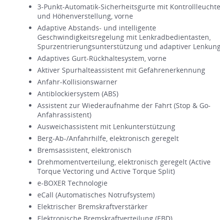
3-Punkt-Automatik-Sicherheitsgurte mit Kontrollleucht
und Höhenverstellung, vorne
Adaptive Abstands- und intelligente
Geschwindigkeitsregelung mit Lenkradbedientasten,
Spurzentrierungsunterstützung und adaptiver Lenkun
Adaptives Gurt-Rückhaltesystem, vorne
Aktiver Spurhalteassistent mit Gefahrenerkennung
Anfahr-Kollisionswarner
Antiblockiersystem (ABS)
Assistent zur Wiederaufnahme der Fahrt (Stop & Go-
Anfahrassistent)
Ausweichassistent mit Lenkunterstützung
Berg-Ab-/Anfahrhilfe, elektronisch geregelt
Bremsassistent, elektronisch
Drehmomentverteilung, elektronisch geregelt (Active
Torque Vectoring und Active Torque Split)
e-BOXER Technologie
eCall (Automatisches Notrufsystem)
Elektrischer Bremskraftverstärker
Elektronische Bremskraftverteilung (EBD)