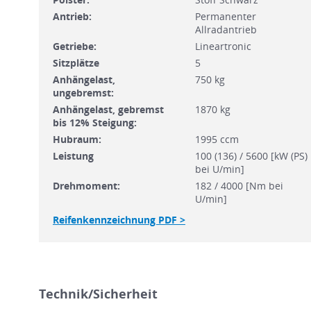
Antrieb:
Permanenter
Allradantrieb
Getriebe:
Lineartronic
Sitzplätze
5
Anhängelast,
750 kg
ungebremst:
Anhängelast, gebremst
1870 kg
bis 12% Steigung:
Hubraum:
1995 ccm
Leistung
100 (136) / 5600 [kW (PS)
bei U/min]
Drehmoment:
182 / 4000 [Nm bei
U/min]
Reifenkennzeichnung PDF >
Technik/Sicherheit