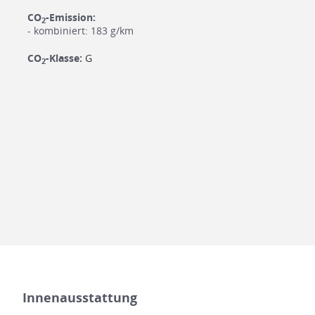
CO
-Emission:
2
- kombiniert: 183 g/km
CO
-Klasse:
G
2
Innenausstattung