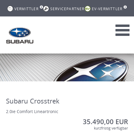
VERMITTLER
SERVICEPARTNER
EV-VERMITTLER
Toggl
navig
Subaru Crosstrek
2.0ie Comfort Lineartronic
35.490,00 EUR
kurzfristig verfügbar