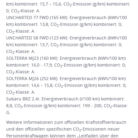
km) kombiniert: 15,7 – 15,6; CO
-Emission (g/km) kombiniert:
2
0; CO
-Klasse: A.
2
UNCHARTED 77 FWD (165 kW): Energieverbrauch (kWh/100
km) kombiniert: 13,8; CO
-Emission (g/km) kombiniert: 0;
2
CO
-Klasse: A.
2
UNCHARTED 58 FWD (123 kW): Energieverbrauch (kWh/100
km) kombiniert: 13,7; CO
-Emission (g/km) kombiniert: 0;
2
CO
-Klasse: A.
2
SOLTERRA MJ23 (160 kW): Energieverbrauch (kWh/100 km)
kombiniert: 16,0 - 17,9; CO
-Emission (g/km) kombiniert: 0;
2
CO
-Klasse: A.
2
SOLTERRA MJ26 (252 kW): Energieverbrauch (kWh/100 km)
kombiniert: 14,6 – 15,8; CO
-Emission (g/km) kombiniert: 0;
2
CO
-Klasse: A.
2
Subaru BRZ 2.4i: Energieverbrauch (l/100 km) kombiniert:
8,8; CO
-Emission (g/km) kombiniert: 199 - 200; CO
-Klasse:
2
2
G.
Weitere Informationen zum offiziellen Kraftstoffverbrauch
und den offiziellen spezifischen CO
-Emissionen neuer
2
Personenkraftwagen können dem „Leitfaden über den