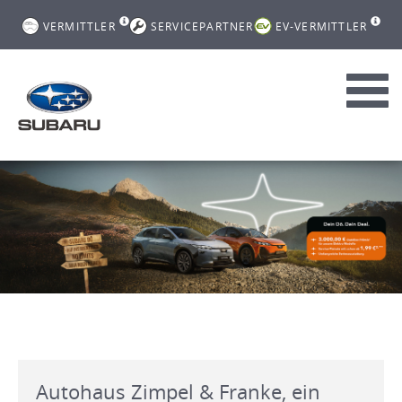
VERMITTLER
SERVICEPARTNER
EV-VERMITTLER
Toggl
navig
Autohaus Zimpel & Franke, ein