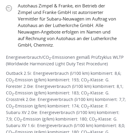
Autohaus Zimpel & Franke, ein Betrieb der
Zimpel und Franke GmbH ist autorisierter
Vermittler für Subaru-Neuwagen im Auftrag von
Autohaus an der Lutherkirche GmbH. Alle
Neuwagen-Angebote erfolgen im Namen und
auf Rechnung von Autohaus an der Lutherkirche
GmbH, Chemnitz.
Energieverbrauch/CO
-Emissionen gemäß Prüfzyklus WLTP
2
(Worldwide Harmonized Light Duty Test Procedure)
Outback 2.5i: Energieverbrauch (l/100 km) kombiniert: 8,6;
CO
-Emission (g/km) kombiniert: 193; CO
-Klasse: G.
2
2
Forester 2.0ie: Energieverbrauch (l/100 km) kombiniert: 8,1;
CO
-Emission (g/km) kombiniert: 183; CO
-Klasse: G.
2
2
Crosstrek 2.0ie: Energieverbrauch (l/100 km) kombiniert: 7,7;
CO
-Emission (g/km) kombiniert: 174; CO
-Klasse: F.
2
2
Subaru XV 2.0ie: Energieverbrauch (l/100 km) kombiniert:
7,9; CO
-Emission (g/km) kombiniert: 180; CO
-Klasse: G.
2
2
Subaru XV 1.6i: Energieverbrauch (l/100 km) kombiniert: 8,0;
CO
-Emission (g/km) kombiniert: 180; CO
-Klasse: G.