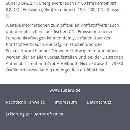
Subaru BRZ 2.4i: Energieverbrauch (l/100 km) kombiniert:
8,8; CO
-Emission (g/km) kombiniert: 199 - 200; CO
-Klasse:
2
2
G.
Weitere Informationen zum offiziellen Kraftstoffverbrauch
und den offiziellen spezifischen CO
-Emissionen neuer
2
Personenkraftwagen können dem „Leitfaden über den
Kraftstoffverbrauch, die CO
-Emissionen und den
2
Stromverbrauch neuer Personenkraftwagen“ entnommen
werden, der an allen Verkaufsstellen und bei der Deutschen
Automobil Treuhand GmbH Hellmuth-Hirth-Straße 1 - 73760
Ostfildern (www.dat.de) unentgeltlich erhältlich ist.
www.subaru.de
Rechtliche Hinweise
Impressum
Datenschutz
Erklärung zur Barrierefreiheit